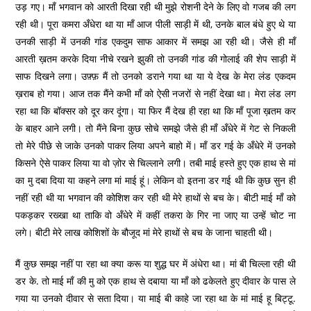
उड़ गए। माँ भगवान को आरती दिखा रही थी मुझे रोशनी देने के लिए वो गजब की लग
रही थी। पूरा कमरा अँधेरा था या माँ आज पीली साड़ी में थी, उनके बाल बंधे हुए थे या
उनकी साड़ी में उनकी गांड एकदुम साफ आकार में समझ आ रही थी। जैसे ही माँ
आरती ख़तम करके दिया नीचे रखने झुकी तो उनकी गांड की गोलाई की शेप साड़ी में
साफ दिखने लगा। उफ़्फ़ मैं तो उनको डराने गया था या ये देख के मेरा लंड एकदम
ख़राब हो गया। आज तक मैंने कभी माँ को ऐसी नजरों से नहीं देखा था। मेरा लंड लग
रहा था कि बॉक्सर को दूर कर दूंगा। या फिर मैं देख ही रहा था कि माँ पूजा ख़तम कर
के बाहर आने लगी। तो मैंने बिना कुछ सोचे समझे जैसे ही माँ अँधेरे में गेट से निकली
तो मेरे पीछे से जाके उनको पाकर लिया अपने बाहो में। माँ डर गई के अँधेरे में उनको
किसने ऐसे पाकर लिया या वो ज़ोर से चिल्लाने लगी। तबी माई हस्ते हुए एक हाथ से मां
का मु दबा दिया या कहने लगा मां माई हूं। लेकिन वो इतना डर ​​गई थी कि कुछ सुन ही
नहीं रही थी या भगवान की कोशिश कर रही थी मेरे हाथों से बच के। बीटी माई माँ को
पकड़कर रख्खा था ताकि वो अँधेरे में कहीं तकरा के गिर ना जाए या उन्हें चोट ना
लगे। बीटी मेरे लाख कोशिशों के बौजूद मां मेरे हाथों से बच के जाना चाहती थी।
मैं कुछ समझ नहीं पा रहा था क्या करू या शुद्ध घर में अंधेरा था। मां बी चिल्ला रही थी
डर के. तो माई माँ की मु को एक हाथ से दबाया या माँ को ढकेलते हुए दीवार के पास ले
गया या उनको दीवार से सता दिया। या माई बी काहे जा रहा था के मां माई हू बिट्टू.