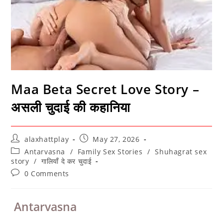
Maa Beta Secret Love Story –
असली चुदाई की कहानिया
Post
Post
alaxhattplay
May 27, 2026
author:
published:
Post
Antarvasna
/
Family Sex Stories
/
Shuhagrat sex
category:
story
/
गालियाँ दे कर चुदाई
Post
0 Comments
comments:
Antarvasna