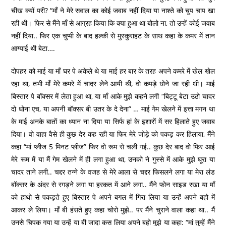
चीख क्यों परी? “माँ ने मेरे सवाल का कोई जवाब नहीं दिया या नाश्ते को चुप चाप खा
रही थी। फिर से मैंने माँ से आग्रह किया कि क्या हुआ था बोलो ना, तो उन्हें कोई जवाब
नहीं दिया.. फिर एक चुप्पी के बाद हल्की से मुस्कुराहट के साथ कहा के कमर में तान
आग्याई थी बेटा….
दोपहर को माई या माँ घर पे अकेले थे या माई हर बार के तरह अपने कमरे में खेल खेल
रहा था, तभी माँ मेरे कमरे में चादर लेने आयी थी, वो कपड़े धोने जा रही थी। माई
बिस्तार पे बॉक्सर में लेता हुआ था, या माँ आके मुझे कहने लगी “बिट्टू बेटा उठो चादर
दो धोना एच, या अपनी बॉक्सर बी उतर के दे देना” … माई गेम खेलने में इत्ता मगन था
के माई अनके बातों का ध्यान ना दिया या सिर्फ हां के इशारों में सर हिलाते हुए जवाब
दिया। वो वाहा वैसे ही कुछ देर कह रही या फिर मेरे जोड़े को पकड़ कर हिलाया, मैंने
कहा “मां प्लीज 5 मिनट प्लीज” फिर वो रूम से चली गई.. कुछ देर बाद वो फिर आई
मेरे रूम में या मैं गेम खेलने में ही लगा हुआ था, उनको ने गुस्से में आके मुझे घूरा या
चादर ताने लगी.. चद्दर तन्ने के वजह से मेरे आला से चद्दर फिसलने लगा या मेरा लंड
बॉक्सर के अंदर से रगड़ने लगा या हरकत में आने लगा.. मैंने फोन साइड रखा या माँ
को हाथो से पकड़ते हुए बिस्तार पे अपने बगल में गिरा लिया या उन्हें अपने बहो में
आकर ले लिया। माँ बी हंसते हुए कहा चोरो मुझे.. पर मैंने चुराने वाला कहा था.. मैं
उनसे चिपक गया या उन्हें या बी जादा कस लिया अपने बहो मुझे या कहा: “मां तुम्हें मैंने