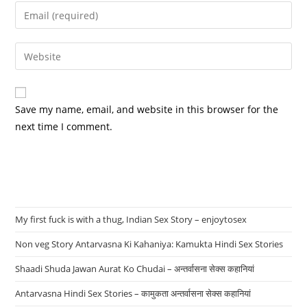
name
Enter
or
your
username
email
Enter
to
address
your
comment
to
website
comment
URL
Save my name, email, and website in this browser for the
(optional)
next time I comment.
My first fuck is with a thug, Indian Sex Story – enjoytosex
Non veg Story Antarvasna Ki Kahaniya: Kamukta Hindi Sex Stories
Shaadi Shuda Jawan Aurat Ko Chudai – अन्तर्वासना सेक्स कहानियां
Antarvasna Hindi Sex Stories – कामुकता अन्तर्वासना सेक्स कहानियां